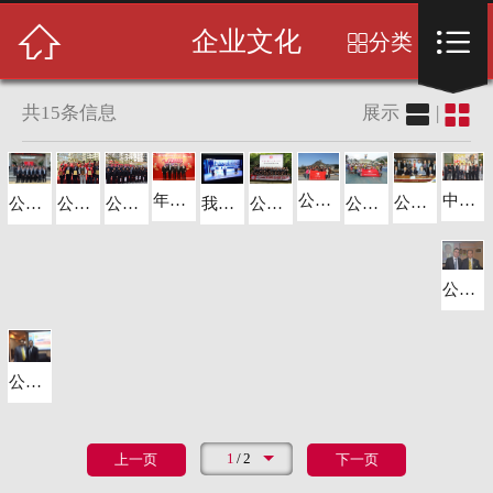
首页



企业文化
分类

关于我们


共
15
条信息
展示
|
保安服务
服务中心
中华保安企业联合会代表团参观SNP保安公司合影
年终总结表彰大会
公司职员韩国首尔留影
公司高管参访新加坡ATT公司留影
公司管理团队代表参加研讨会留影
我司参与中央一台“正大综艺”节目录制
公司荣获狮子会爱心企业荣誉称号
公司员工集体参加献血活动留影
公司管理人员参加团队管理拓展特训留影
公司组织珠海长隆海洋王国亲子一日游
服务案例
公司董事长与亚保协马来西亚分会会长合影
客户见证
荣誉资质
公司董事长与亚保协马来西亚分会秘书长合影
新闻中心
1
/
2
上一页
下一页
联系我们