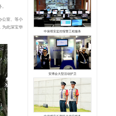
务。
办公室、等小
，为此深宝华
中保维安监控报警工程服务
安博会大型活动护卫