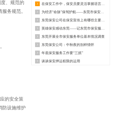
制度、规范的
在保安工作中，保安员要灵活掌握语言技巧的运用
情服务规范。
为经济“命脉”保驾护航——东莞市保安服务总公司东保押运有限公司管理工作侧记
东莞保安公司在保安宣传上有哪些主要途径及宣传平台
英雄保安感动东莞——记东莞市保安服务公司驻市东城酒吧街保安员李韩龙
东莞开展全市保安服务单位基本情况调查
东莞保安公司：中秋夜的别样情怀
。
年底保安服务工作要“三抓”
谈谈保安押运权限的运用
应的安全策
消防设施维护