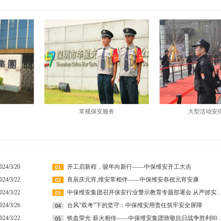
常规保安服务
大型活动安
024/3/20
开工启新程，骏年向新行——中保维安开工大吉
024/3/22
良辰庆元宵,维安常相伴——中保维安恭祝元宵安康
024/3/22
中保维安集团召开保安行业警示教育专题部署会 从严抓实规范
024/3/26
台风“双考”下的坚守：中保维安用责任筑牢安全屏障
024/3/22
铁血荣光·薪火相传——中保维安集团致敬