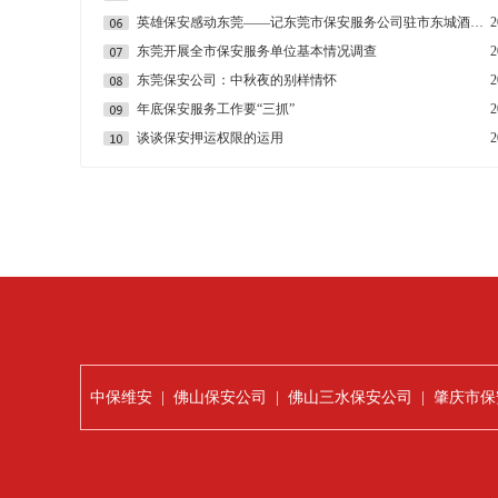
英雄保安感动东莞——记东莞市保安服务公司驻市东城酒吧街保安员李韩龙
2
东莞开展全市保安服务单位基本情况调查
2
东莞保安公司：中秋夜的别样情怀
2
年底保安服务工作要“三抓”
2
谈谈保安押运权限的运用
2
中保维安
|
佛山保安公司
|
佛山三水保安公司
|
肇庆市保