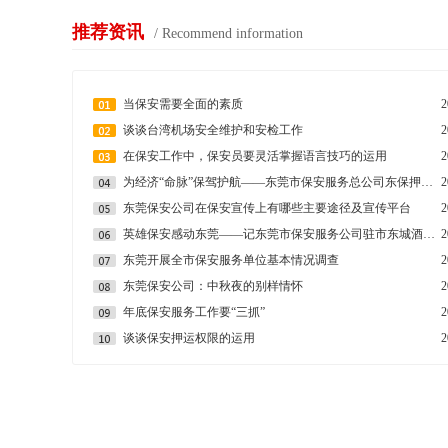
推荐资讯
/ Recommend information
当保安需要全面的素质
2
谈谈台湾机场安全维护和安检工作
2
在保安工作中，保安员要灵活掌握语言技巧的运用
2
为经济“命脉”保驾护航——东莞市保安服务总公司东保押运有限公司管理工作侧记
2
东莞保安公司在保安宣传上有哪些主要途径及宣传平台
2
英雄保安感动东莞——记东莞市保安服务公司驻市东城酒吧街保安员李韩龙
2
东莞开展全市保安服务单位基本情况调查
2
东莞保安公司：中秋夜的别样情怀
2
年底保安服务工作要“三抓”
2
谈谈保安押运权限的运用
2