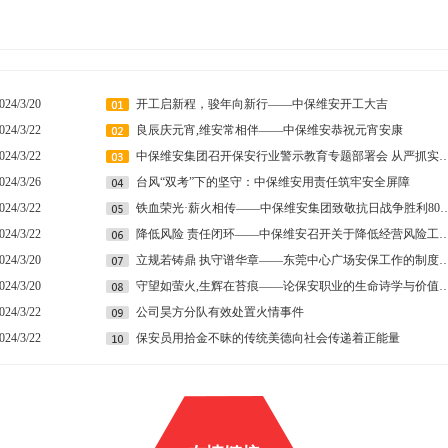
024/3/20
开工启新程，骏年向新行——中保维安开工大吉
024/3/22
良辰庆元宵,维安常相伴——中保维安恭祝元宵安康
024/3/22
中保维安集团召开保安行业警示教育专题部署会 从严抓实规范
024/3/26
台风“双考”下的坚守：中保维安用责任筑牢安全屏障
024/3/22
铁血荣光·薪火相传——中保维安集团致敬
024/3/22
降低风险 责任闭环——中保维安召开关于降低经营风险
024/3/20
立规若铸鼎 执守谱华章——东莞中心广场安保工作的
024/3/20
守望如萤火,生辉在苔痕——论保安职业的生命
024/3/22
公司昊方分队有效处置火情事件
024/3/22
保安员用拾金不昧的传统美德向社会传递着正能量