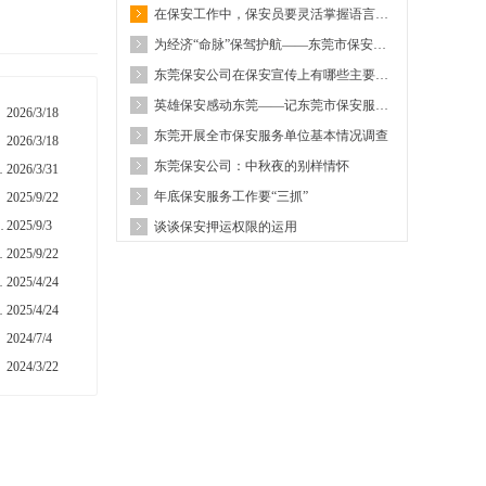
在保安工作中，保安员要灵活掌握语言技巧的运用
为经济“命脉”保驾护航——东莞市保安服务总公司东保押运有限公司管理工作侧记
东莞保安公司在保安宣传上有哪些主要途径及宣传平台
英雄保安感动东莞——记东莞市保安服务公司驻市东城酒吧街保安员李韩龙
2026/3/18
东莞开展全市保安服务单位基本情况调查
2026/3/18
东莞保安公司：中秋夜的别样情怀
化管理 筑牢安全防线
2026/3/31
年底保安服务工作要“三抓”
2025/9/22
抗日战争胜利80周年
2025/9/3
谈谈保安押运权限的运用
工作的专题部署会议
2025/9/22
制度匠心与人文诗性
2025/4/24
诗学与价值自觉
2025/4/24
2024/7/4
2024/3/22